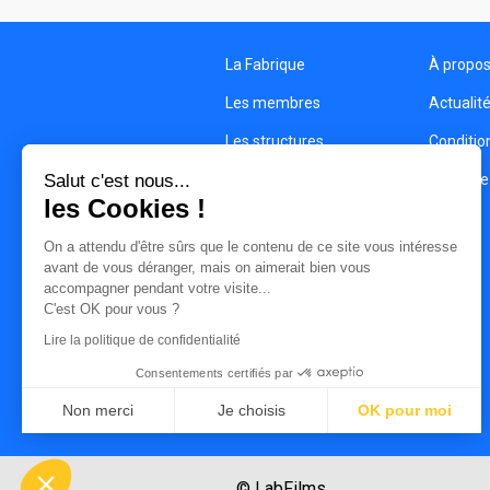
La Fabrique
À propo
Les membres
Actualit
Les structures
Condition
Salut c'est nous...
Contact
Politique
les Cookies !
On a attendu d'être sûrs que le contenu de ce site vous intéresse
avant de vous déranger, mais on aimerait bien vous
accompagner pendant votre visite...
C'est OK pour vous ?
Lire la politique de confidentialité
Consentements certifiés par
Non merci
Je choisis
OK pour moi
Axeptio consent
Plateforme de Gestion du Consentement : Personnalisez vo
Notre plateforme vous permet d'adapter et de gérer vos param
© LabFilms