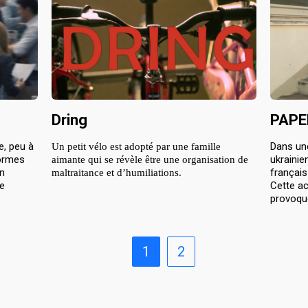
s
Dring
PAPE
e, peu à
Dans une
Un petit vélo est adopté par une famille 
normes
ukrainie
aimante qui se révèle être une organisation de 
en
français
maltraitance et d’humiliations.
ce
Cette ac
provoque
1
2