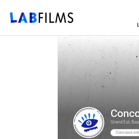
Conco
Grand Est, Bas
Concours vid