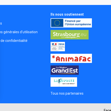
Ils nous soutiennent
s
és
s générales d'utilisation
 de confidentialité
Tous nos partenaires
s Options
ètres de confidentialité, en garantissant la conformité avec le
Fac