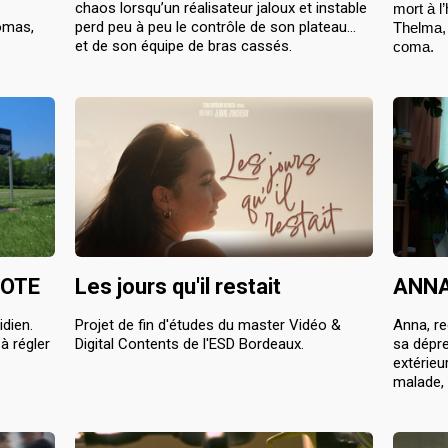
chaos lorsqu’un réalisateur jaloux et instable 
mort à l
homas,
perd peu à peu le contrôle de son plateau… 
Thelma, 
et de son équipe de bras cassés.
coma.
LOTE
Les jours qu'il restait
ANN
dien.
Projet de fin d'études du master Vidéo &
Anna, r
à régler
Digital Contents de l'ESD Bordeaux.
sa dépre
extérie
malade, 