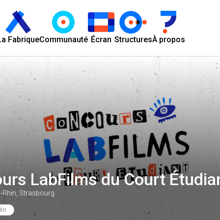
La Fabrique
Communauté
Écran
Structures
À propos
urs LabFilms du Court Étudia
-Rhin, Strasbourg
éo