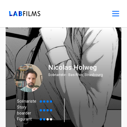
Nicolas Holweg
Scénariste - Bas-Rhin, Strasbourg
Scénariste
Story
boarder
Figurant