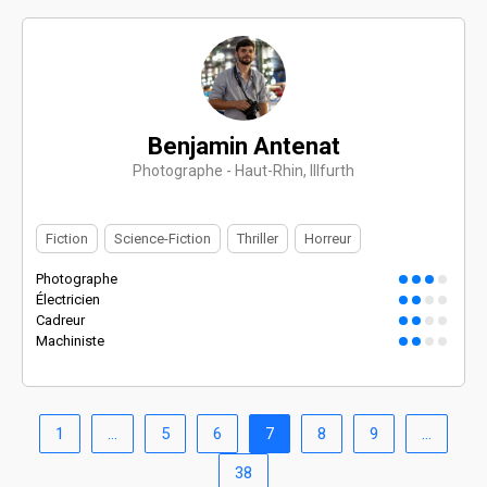
Benjamin Antenat
Photographe - Haut-Rhin, Illfurth
Fiction
Science-Fiction
Thriller
Horreur
Photographe
Électricien
Cadreur
Machiniste
1
…
5
6
7
8
9
…
38