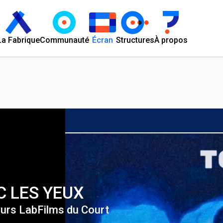
La Fabrique
Communauté
Écran
Structures
À propos
 LES YEUX
ours LabFilms du Court