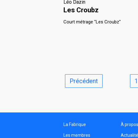
Léo Dazin
Les Croubz
Court métrage "Les Croubz"
Précédent
1
La Fabrique
À propo
Les membres
Actualit