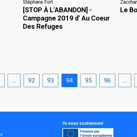
Stéphane Fort
Zaccha
[STOP À L'ABANDON] -
Le Bo
Campagne 2019 d' Au Coeur
Des Refuges
…
92
93
94
95
96
…
Ils nous soutiennent
s
és