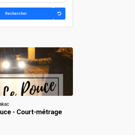
akac
uce - Court-métrage