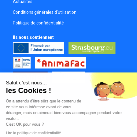
Actualités
Conditions générales d'utilisation
Politique de confidentialité
Ils nous soutiennent
Salut c'est nous...
les Cookies !
Tous nos partenaires
On a attendu d'être sûrs que le contenu de
Mur des contributeurs
ce site vous intéresse avant de vous
déranger, mais on aimerait bien vous accompagner pendant votre
visite...
C'est OK pour vous ?
Lire la politique de confidentialité