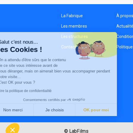
La Fabrique
À propo
Les membres
Actualit
Les structures
Condition
Salut c'est nous...
Contact
Politique
les Cookies !
On a attendu d'être sûrs que le contenu
de ce site vous intéresse avant de
vous déranger, mais on aimerait bien vous accompagner pendant
votre visite...
C'est OK pour vous ?
Lire la politique de confidentialité
Consentements certifiés par
Non merci
Je choisis
OK pour moi
Axeptio consent
Plateforme de Gestion du Consentement : Personnalisez vo
Notre plateforme vous permet d'adapter et de gérer vos param
© LabFilms