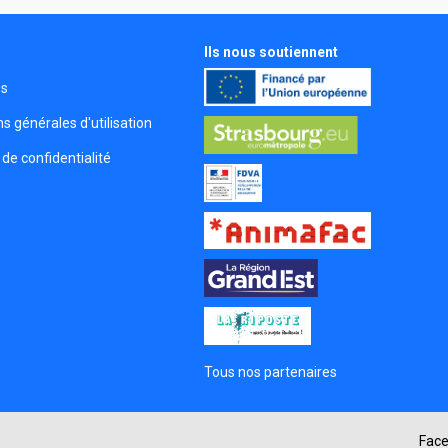
Ils nous soutiennent
s
és
s générales d'utilisation
 de confidentialité
Tous nos partenaires
s Options
ètres de confidentialité, en garantissant la conformité avec le
Fac