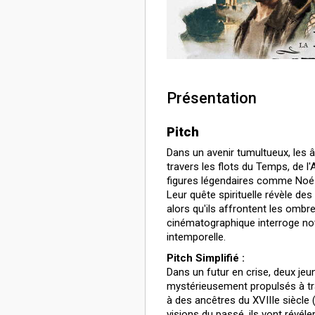
Présentation
Pitch
Dans un avenir tumultueux, les 
travers les flots du Temps, de l
figures légendaires comme Noé 
Leur quête spirituelle révèle des
alors qu'ils affrontent les ombr
cinématographique interroge not
intemporelle.
Pitch Simplifié :
Dans un futur en crise, deux jeu
mystérieusement propulsés à tra
à des ancêtres du XVIIIe siècle 
visions du passé, ils vont révél