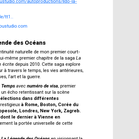
ustudio.com/autoproductions/lldo-la-
/tt1...
oustudio.com
gende des Océans
ntinuité naturelle de mon premier court-
 lui-même premier chapitre de la saga
La
e écrite depuis 2010. Cette saga explore
 à travers le temps, les vies antérieures,
s, l’art et la guerre.
u Temps
avec
numéro de visa
, premier
 un écho retentissant sur la scène
sélections dans différentes
prestigieux
à Rome, Boston, Corée du
opesole, Londres, New York, Zagreb.
 dont le dernier à Vienne en
itement la portée universelle de cette
e
La Légende des Océans
en visionnant la