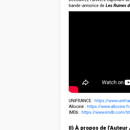
bande-annonce de
Les Ruines 
UNIFRANCE :
https://www.unifran
Allociné :
https://www.allocine.fr/
IMDb :
https://www.imdb.com/title
II) À propos de l'Auteur 