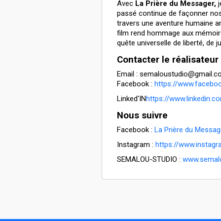
Avec
La Prière du Messager,
j
passé continue de façonner nos
travers une aventure humaine anc
film rend hommage aux mémoires 
quête universelle de liberté, de j
Contacter le réalisateur
Email : semaloustudio@gmail.
Facebook :
https://www.faceboo
Linked'IN
https://www.linkedin.co
Nous suivre
Facebook :
La Prière du Messag
Instagram :
https://www.instag
SEMALOU-STUDIO :
www.semal