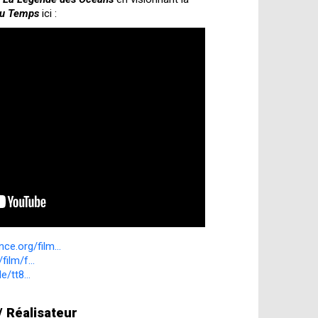
du Temps
ici :
ce.org/film...
film/f...
/tt8...
/ Réalisateur