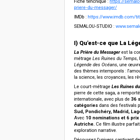
Fiche tehcnique :
https://semalo
priere-du-messager/
IMDb :
https://www.imdb.com/title
SEMALOU-STUDIO :
w
ww.semal
I) Qu'est-ce que La Lé
La Prière du Messager
est la co
métrage
Les Ruines du Temps
,
Légende des Océans
, une œuvr
des thèmes intemporels : l’amour
la science, les croyances, les rêve
Le court-métrage
Les Ruines d
pierre de cette saga, a remporté
internationale, avec plus de
36 
catégories
dans des festivals 
Sud, Pondichéry, Madrid, Lag
Avec
10 nominations et 6 prix
Autriche.
Ce film illustre parfa
exploration narrative.
Découvrez l'univers captivant d