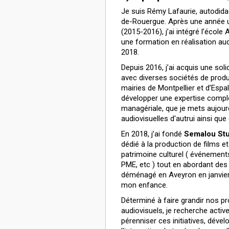
Je suis Rémy Lafaurie, autodida
de-Rouergue. Après une année uni
(2015-2016), j’ai intégré l’école 
une formation en réalisation aud
2018.
Depuis 2016, j’ai acquis une soli
avec diverses sociétés de produ
mairies de Montpellier et d’Esp
développer une expertise complè
managériale, que je mets aujour
audiovisuelles d'autrui ainsi que
En 2018, j’ai fondé
Semalou Stu
dédié à la production de films e
patrimoine culturel ( événements,
PME, etc ) tout en abordant des
déménagé en Aveyron en janvier 2
mon enfance.
Déterminé à faire grandir nos pr
audiovisuels, je recherche acti
pérenniser ces initiatives, déve