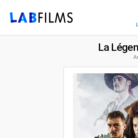
La Légen
An