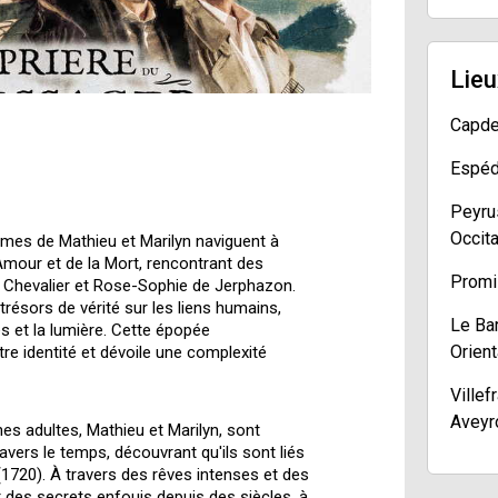
Lieu
Capden
Espéda
Peyru
Occit
âmes de Mathieu et Marilyn naviguent à
'Amour et de la Mort, rencontrant des
Promil
Chevalier et Rose-Sophie de Jerphazon.
 trésors de vérité sur les liens humains,
Le Ba
es et la lumière. Cette épopée
Orient
re identité et dévoile une complexité
Ville
Aveyro
nes adultes, Mathieu et Marilyn, sont
vers le temps, découvrant qu'ils sont liés
Najac,
(1720). À travers des rêves intenses et des
er des secrets enfouis depuis des siècles, à