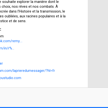
e souhaite explorer la manière dont le
 choix, nos rêves et nos combats. À
rée dans l'Histoire et la transmission, le
oubliées, aux racines populaires et à la
ustice et de sens.
 :
com
k.com/remy....
m/in/r%...
er
ram.com/laprieredumessager/?hl=fr
oustudio.com