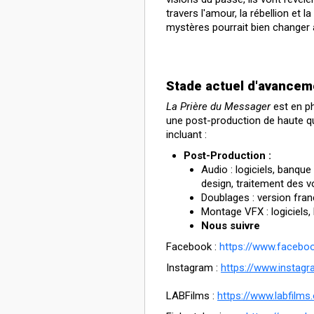
travers l'amour, la rébellion et 
mystères pourrait bien changer à 
Stade actuel d'avancem
La Prière du Messager
est en p
une post-production de haute qua
incluant :
Post-Production :
Audio : logiciels, banqu
design, traitement des v
Doublages : version fran
Montage VFX : logiciels,
Nous suivre
Facebook :
https://www.faceboo
Instagram :
https://www.instag
LABFilms :
https://www.labfilms