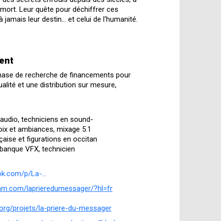
Cordes
la mort. Leur quête pour déchiffrer ces
Occit
jamais leur destin... et celui de l'humanité.
Penne,
Bruniq
ent
Occit
hase de recherche de financements pour
lité et une distribution sur mesure,
e audio, techniciens en sound-
oix et ambiances, mixage 5.1
çaise et figurations en occitan
 banque VFX, technicien
k.com/p/La-...
ram.com/laprieredumessager/?hl=fr
.org/projets/la-priere-du-messager