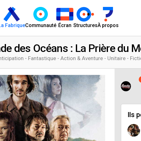
La Fabrique
Communauté
Écran
Structures
À propos
de des Océans : La Prière du 
ticipation - Fantastique - Action & Aventure - Unitaire - Fict
Ils 