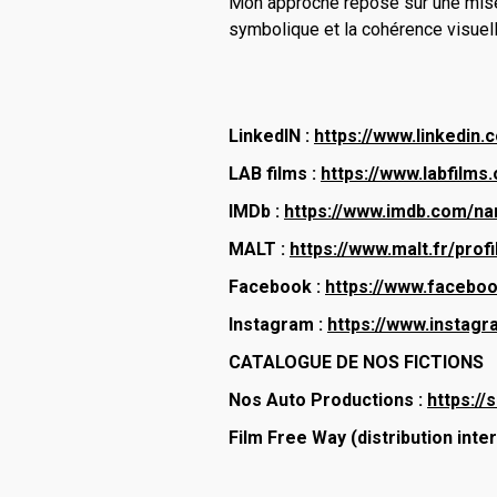
Mon approche repose sur une mise e
symbolique et la cohérence visuell
LinkedIN :
https://www.linkedin.c
LAB films :
https://www.labfilms
IMDb :
https://www.imdb.com/na
MALT :
https://www.malt.fr/profil
Facebook :
https://www.faceboo
Instagram :
https://www.instagr
CATALOGUE DE NOS FICTIONS
Nos Auto Productions :
https://
Film Free Way (distribution inte