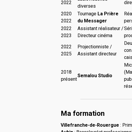
2022
dir
diverses
2020
Tournage
La Prière
Réa
2022
du Messager
per
2022
Assistant réalisateur /
Sér
2023
Directeur cinéma
pro
Deu
2022
Projectionniste /
con
2025
Assistant directeur
cai
Mic
2018
(Ma
Semalou Studio
présent
publ
rés
Ma formation
Villefranche-de-Rouergue
: Prim