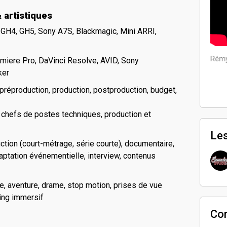
artistiques
 GH4, GH5, Sony A7S, Blackmagic, Mini ARRI,
Rémy 
emiere Pro, DaVinci Resolve, AVID, Sony
ker
Rémy a porté ce projet
 préproduction, production, postproduction, budget,
chefs de postes techniques, production et
Les
fiction (court-métrage, série courte), documentaire,
 captation événementielle, interview, contenus
ue, aventure, drame, stop motion, prises de vue
lling immersif
Co