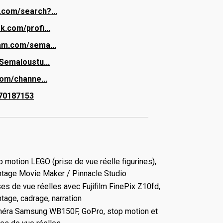
.com/search?...
k.com/profi...
ram.com/sema...
/Semaloustu...
om/channe...
r70187153
p motion LEGO (prise de vue réelle figurines),
tage Movie Maker / Pinnacle Studio
ses de vue réelles avec Fujifilm FinePix Z10fd,
tage, cadrage, narration
éra Samsung WB150F, GoPro, stop motion et