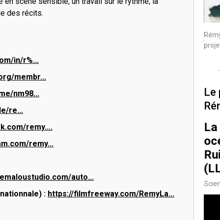
n scène sensible, un travail sur le rythme, la
e des récits.
Rémy porte ce
Rémy
En production
projet
proje
om/in/r%...
.org/membr...
Le 
me/nm98...
Ré
e/re...
Les Services du
La
39/39
k.com/remy....
Labo/Atelier du
oc
am.com/remy...
Campus
Ru
Agricole
(L
semaloustudio.com/auto...
Beauregard
Scien
rnationnale) :
https://filmfreeway.com/RemyLa...
Technologie