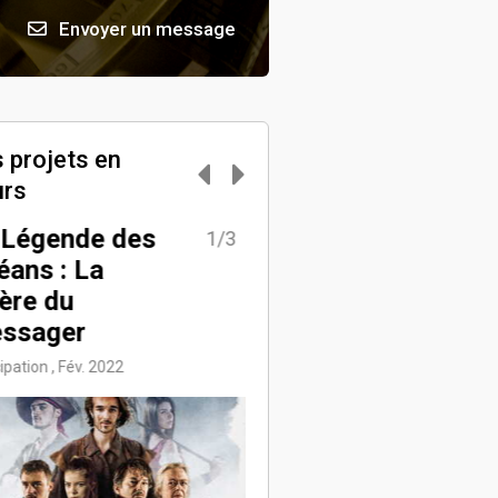
Envoyer un message
 projets en
urs
 Légende des
T.A.C Airsoft :
1/3
2
éans : La
Communication
ière du
Action & Aventure , Sept.
ssager
2024
ipation , Fév. 2022