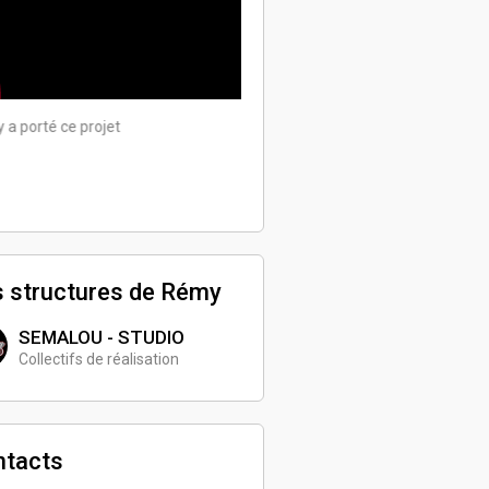
Rémy a porté ce projet
a porté ce projet
 structures de Rémy
SEMALOU - STUDIO
Collectifs de réalisation
ntacts