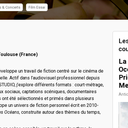
s & Concerts
Film Essai
Les
co
Toulouse (France)
Making of du
La
3/3
court-métrage
Oc
éveloppe un travail de fiction centré sur le cinéma de
"Chevalière" de
Pr
uelle. Actif dans l’audiovisuel professionnel depuis
Julien Coll
Me
DIO, j’explore différents formats : court-métrage,
eaux sociaux, captations scéniques, documentaires
Fiction , Déc. 2025
Antic
ont été sélectionnés et primés dans plusieurs
ppe un univers de fiction personnel écrit en 2010-
es Océans
, construite autour des thèmes du temps,