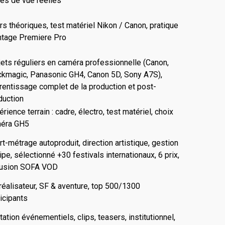
ses de vue réelles
rs théoriques, test matériel Nikon / Canon, pratique
tage Premiere Pro
jets réguliers en caméra professionnelle (Canon,
ckmagic, Panasonic GH4, Canon 5D, Sony A7S),
rentissage complet de la production et post-
duction
rience terrain : cadre, électro, test matériel, choix
éra GH5
rt-métrage autoproduit, direction artistique, gestion
pe, sélectionné +30 festivals internationaux, 6 prix,
fusion SOFA VOD
réalisateur, SF & aventure, top 500/1300
ticipants
ation événementiels, clips, teasers, institutionnel,