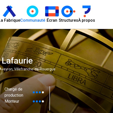
La Fabrique
Communauté
Écran
Structures
À propos
Lafaurie
 Aveyron, Villefranche-de-Rouergue
Chargé de
production
Monteur