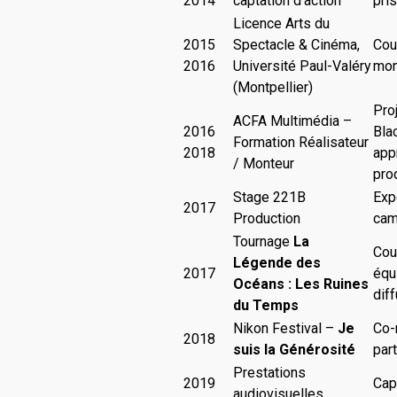
2014
captation d’action
pri
Licence Arts du
2015
Spectacle & Cinéma,
Cou
2016
Université Paul-Valéry
mon
(Montpellier)
Pro
ACFA Multimédia –
2016
Bla
Formation Réalisateur
2018
app
/ Monteur
pro
Stage 221B
Expé
2017
Production
cam
Tournage
La
Cou
Légende des
2017
équi
Océans : Les Ruines
dif
du Temps
Nikon Festival –
Je
Co-
2018
suis la Générosité
par
Prestations
2019
Capt
audiovisuelles