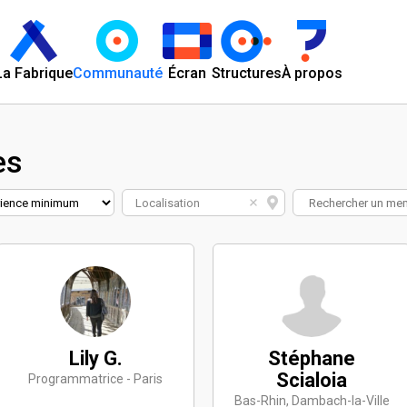
La Fabrique
Communauté
Écran
Structures
À propos
es
Localisation
Lily G.
Stéphane
Scialoia
Programmatrice - Paris
Bas-Rhin, Dambach-la-Ville