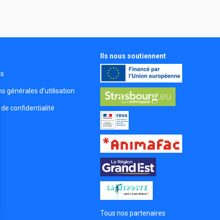
Ils nous soutiennent
s
és
s générales d'utilisation
 de confidentialité
Tous nos partenaires