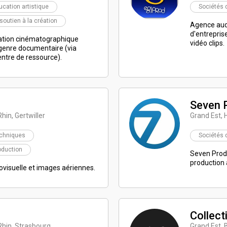
ucation artistique
Sociétés 
 soutien à la création
Agence audi
d'entreprise
éation cinématographique
vidéo clips.
 genre documentaire (via
entre de ressource).
Seven 
hin, Gertwiller
Grand Est, 
echniques
Sociétés 
oduction
Seven Produ
production 
ovisuelle et images aériennes.
Collect
Rhin, Strasbourg
Grand Est, 