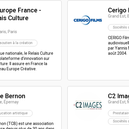
Europe France -
Cerigo 
Grand Est, 
ais Culture
Sociétés 
ris, Paris
CERIGO Film
audiovisuel
 soutien à la création
par Yannis 
ue nationale, le Relais Culture
août 2004.
plateforme d’innovation sur
lture. Il assure en France la
eau Europe Créative.
re Bernon
C2 Ima
e, Épernay
Grand Est, 
ucation artistique
Prestatai
Sociétés 
non (TCB) est une association
vre depuis plus de 30 ans dans