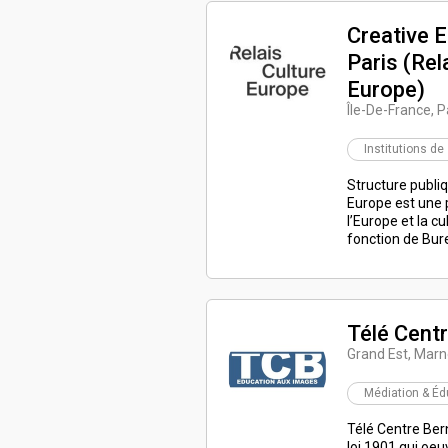
Creative 
Paris (Rel
Europe)
Île-De-France, Pa
Institutions de
Structure publiq
Europe est une 
l’Europe et la cu
fonction de Bur
Télé Cent
Grand Est, Marn
Médiation & Éd
Télé Centre Ber
loi 1901 qui oeu