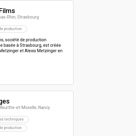
Films
Bas-Rhin, Strasbourg
de production
s, société de production
le basée à Strasbourg, est créée
Metzinger et Alexis Metzinger en
ges
Meurthe-et-Moselle, Nancy
res techniques
de production