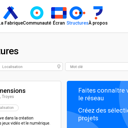
La Fabrique
Communauté
Écran
Structures
À propos
tures
Localisation
Faites connaître 
imensions
, Troyes
le réseau
éalisation
Créez des sélecti
projets
ve dans la création
es jeux vidéo et le numérique.