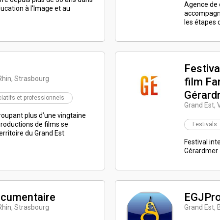
Agence de 
ucation à l'Image et au
accompagna
les étapes d
Festiva
Rhin, Strasbourg
film Fa
Gérard
atifs et professionnels
Grand Est,
roupant plus d’une vingtaine
productions de films se
Festivals
territoire du Grand Est
Festival int
Gérardmer
ocumentaire
EGJPr
Rhin, Strasbourg
Grand Est, 