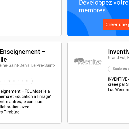
Développez votr
membres
Créer une 
l’Enseignement –
Inventi
Grand Est, 
lle
eine-Saint-Denis, Le Pré-Saint-
Sociétés 
INVENTIVE e
ucation artistique
créée par S
Luc Weimar,
nseignement – FOL Moselle a
néma et Education à l'image"
ntre autres, le concours
llaboration avec
es Filmbüro.