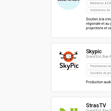
Médiation & Éd
Institutions de
Soutien à la cr
régionale et au
projections et c
Skypic
Grand Est, Bas-R
Prestataires t
Sociétés de pr
Production audi
StrasTV
Grand Est, Bas-