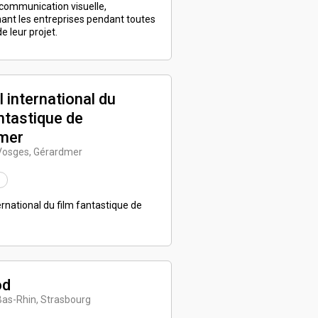
communication visuelle,
nt les entreprises pendant toutes
e leur projet.
l international du
ntastique de
mer
 Vosges, Gérardmer
ernational du film fantastique de
od
Bas-Rhin, Strasbourg