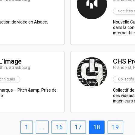
Sociétés 
ction de vidéo en Alsace.
Nouvelle Cui
dans la conc
interactifs 
 L'Image
CHS Pr
Rhin, Strasbourg
Grand Est, 
echniques
Collectifs
 marque – Pitch &amp; Prise de
Collectif de
io
des vidéast
ingénieurs 
1
…
16
17
18
19