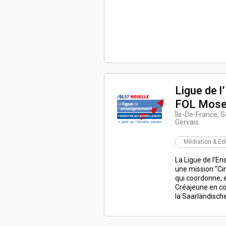
Ligue de 
FOL Mose
Île-De-France, S
Gervais
Médiation & Éd
La Ligue de l’E
une mission "Ci
qui coordonne, e
Créajeune en co
la Saarländisch