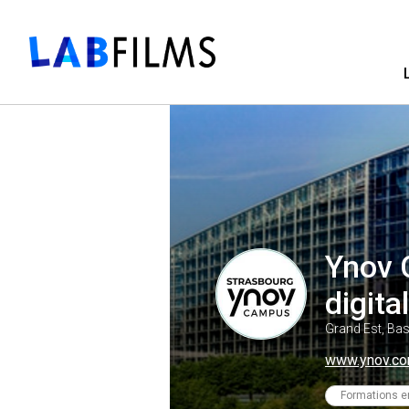
Ynov 
digital
Grand Est, Bas
www.ynov.co
Formations e