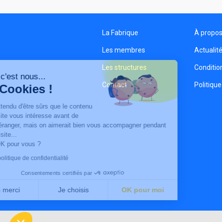
La Fabrique
À propo
Les membres
Actualit
Les structures
Condition
Salut c'est nous...
Contact
Politique
les Cookies !
On a attendu d'être sûrs que le contenu
de ce site vous intéresse avant de
vous déranger, mais on aimerait bien vous accompagner pendant
votre visite...
C'est OK pour vous ?
Lire la politique de confidentialité
Consentements certifiés par
Non merci
Je choisis
OK pour moi
Axeptio consent
Plateforme de Gestion du Consentement : Personnalisez vo