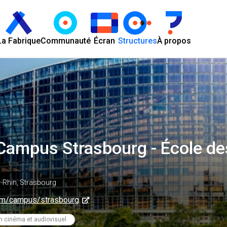
La Fabrique
Communauté
Écran
Structures
À propos
Campus Strasbourg - École de
-Rhin, Strasbourg
m/campus/strasbourg
n cinéma et audiovisuel