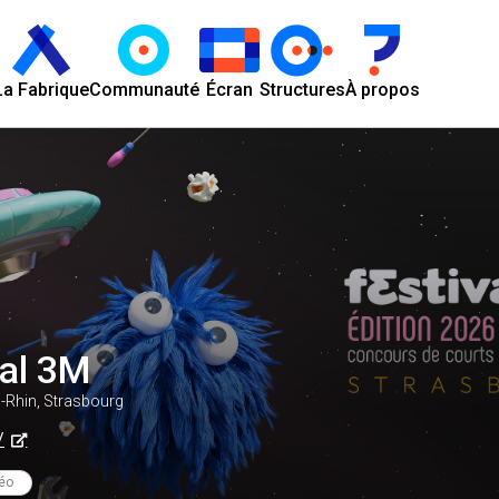
La Fabrique
Communauté
Écran
Structures
À propos
val 3M
-Rhin, Strasbourg
/
éo