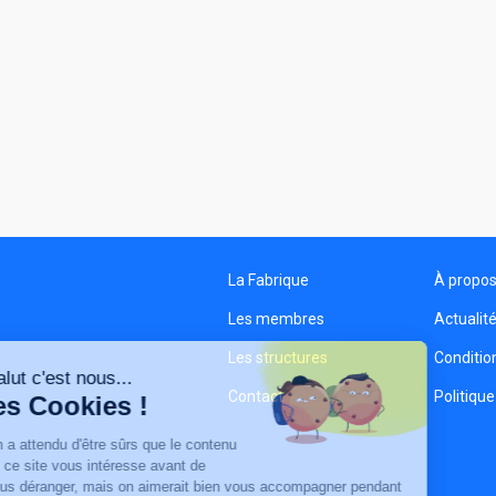
La Fabrique
À propo
Les membres
Actualit
Les structures
Condition
Salut c'est nous...
Contact
Politique
les Cookies !
On a attendu d'être sûrs que le contenu
de ce site vous intéresse avant de
vous déranger, mais on aimerait bien vous accompagner pendant