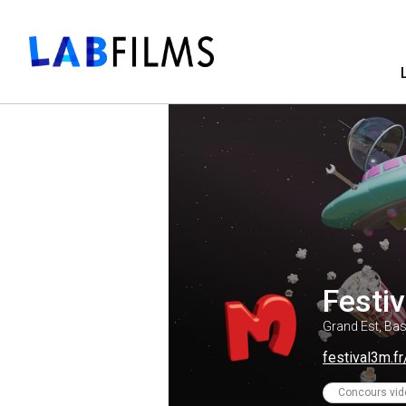
Festi
Grand Est, Bas
festival3m.fr
Concours vid