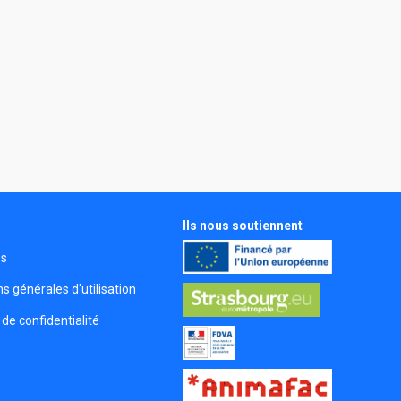
Ils nous soutiennent
s
és
s générales d'utilisation
 de confidentialité