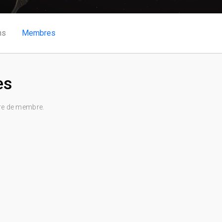
ns
Membres
es
re de membre.