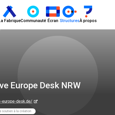
La Fabrique
Communauté
Écran
Structures
À propos
ive Europe Desk NRW
e-europe-desk.de/
e soutien à la création