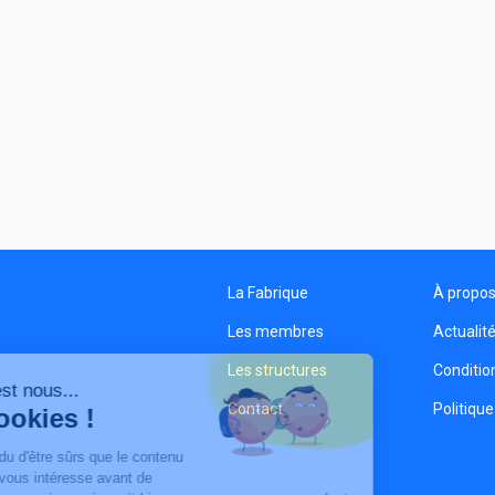
La Fabrique
À propo
Les membres
Actualit
Les structures
Condition
Salut c'est nous...
Contact
Politique
les Cookies !
On a attendu d'être sûrs que le contenu
de ce site vous intéresse avant de