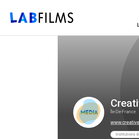
Creat
Île-De-France
www.creativ
Institutions d