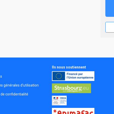
Ils nous soutiennent
s
és
s générales d'utilisation
 de confidentialité