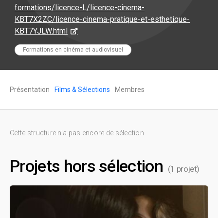
formations/licence-L/licence-cinema-
KBT7X2ZC/licence-cinema-pratique-et-esthetique-
KBT7YJLW.html
Formations en cinéma et audiovisuel
Présentation
Films & Sélections
Membres
Cette structure n'a pas encore de sélection.
Projets hors sélection
(1 projet)