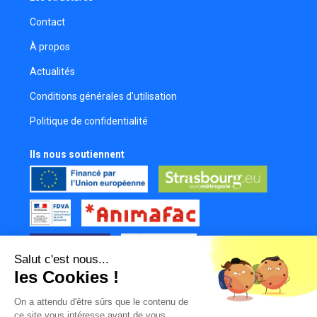
Contact
À propos
Actualités
Conditions générales d'utilisation
Politique de confidentialité
Ils nous soutiennent
Salut c'est nous...
les Cookies !
Tous nos partenaires
On a attendu d'être sûrs que le contenu de
Mur des contributeurs
ce site vous intéresse avant de vous