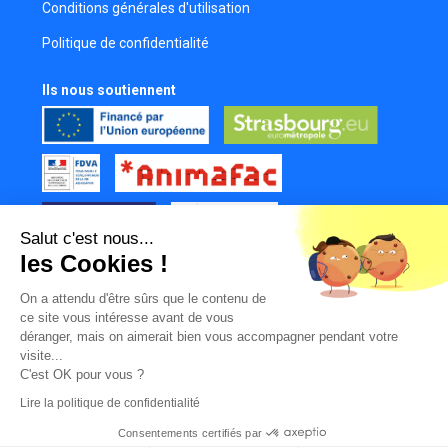
Conditions générales d'utilisation
Politique de confidentialité
Ils nous soutiennent
Salut c'est nous...
les Cookies !
Tous nos partenaires
On a attendu d'être sûrs que le contenu de
Mur des contributeurs
ce site vous intéresse avant de vous
déranger, mais on aimerait bien vous accompagner pendant votre
visite...
C'est OK pour vous ?
Lire la politique de confidentialité
Consentements certifiés par