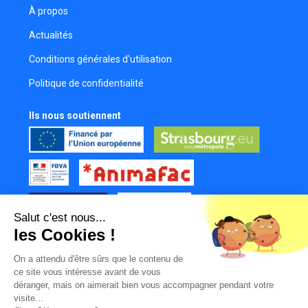
À propos
Actualités
Conditions générales d'utilisation
Politique de confidentialité
Ils nous soutiennent
Salut c'est nous...
les Cookies !
Tous nos partenaires
On a attendu d'être sûrs que le contenu de
Mur des contributeurs
ce site vous intéresse avant de vous
déranger, mais on aimerait bien vous accompagner pendant votre
visite...