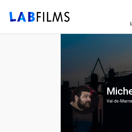
Miche
Val-de-Marne,