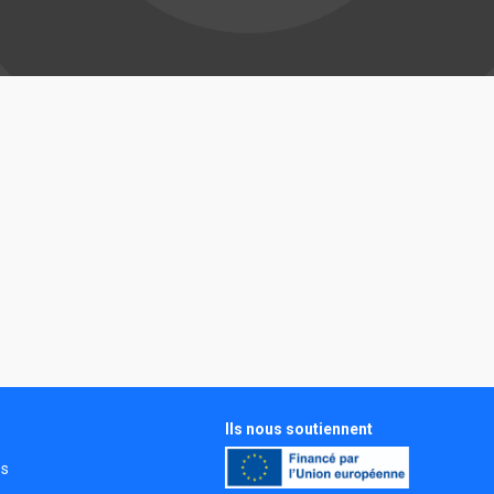
Ils nous soutiennent
s
és