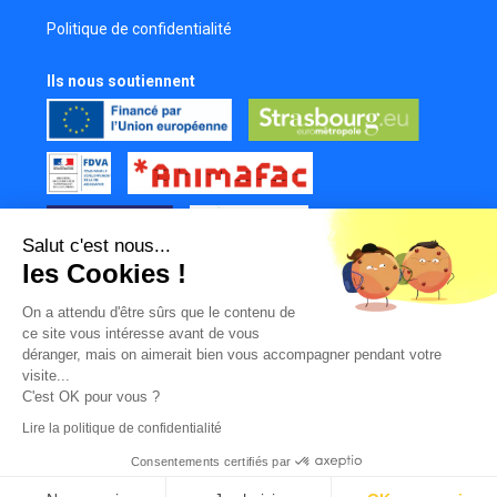
Frederique Koerper
Politique de confidentialité
Comédienne
Ils nous soutiennent
Salut c'est nous...
les Cookies !
Tous nos partenaires
On a attendu d'être sûrs que le contenu de
Mur des contributeurs
ce site vous intéresse avant de vous
déranger, mais on aimerait bien vous accompagner pendant votre
visite...
C'est OK pour vous ?
Lire la politique de confidentialité
Consentements certifiés par
|
|
|
© LabFilms
Facebook
Instagram
Youtube
TikTok