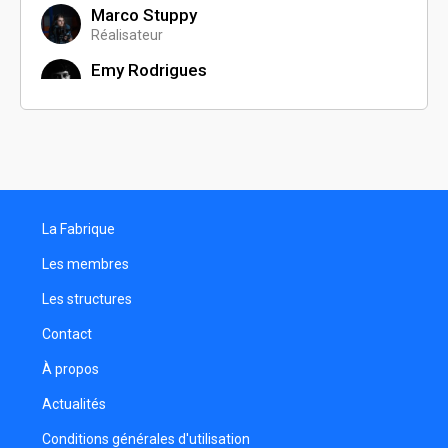
Marco Stuppy
Réalisateur
Emy Rodrigues
Réalisateur
Amélie Oudot
Camille Drapier
Réalisatrice
La Fabrique
Charlie Raw
Réalisateur
Les membres
Noah Aubert
Les structures
Réalisateur
Contact
Malassingne Jean-Benoît
Réalisateur
À propos
Théo Bassan
Actualités
Monteur son
Conditions générales d'utilisation