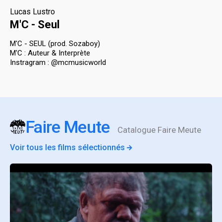
Lucas Lustro
M'C - Seul
M'C - SEUL (prod. Sozaboy)
M'C : Auteur & Interprète
Instragram : @mcmusicworld
Faire Meute
Catalogue Faire Meute
Voir tous les films sélectionnés