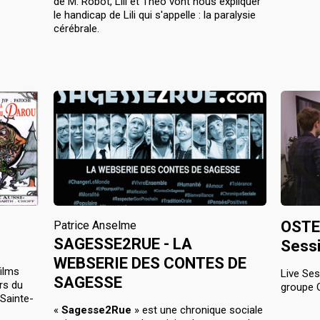
de M. Robot, Lili et Théo vont nous expliquer
le handicap de Lili qui s'appelle : la paralysie
cérébrale.
OSTED
Patrice Anselme
SAGESSE2RUE - LA
Sess
WEBSERIE DES CONTES DE
lms 
Live Ses
SAGESSE
s du 
groupe 
Sainte-
«
Sagesse2Rue
» est une chronique sociale