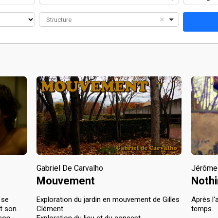
Structure
Gabriel De Carvalho
Jérôme
Mouvement
Nothi
 se
Exploration du jardin en mouvement de Gilles 
Après l'
nt son
Clément
temps.
 son
Exploration du lieu et du concept