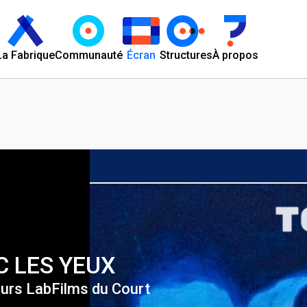
La Fabrique
Communauté
Écran
Structures
À propos
 LES YEUX
ours LabFilms du Court