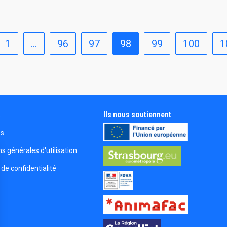
1
…
96
97
98
99
100
1
Ils nous soutiennent
s
és
s générales d'utilisation
 de confidentialité