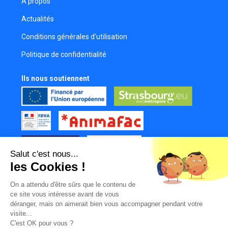
À propos
Actualités
Conditions générales d'utilisation
Politique de confidentialité
Ils nous soutiennent
Salut c'est nous...
les Cookies !
Tous nos partenaires
On a attendu d'être sûrs que le contenu de
Mur des contributeurs
ce site vous intéresse avant de vous
déranger, mais on aimerait bien vous accompagner pendant votre
visite...
C'est OK pour vous ?