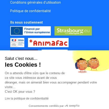
Conditions générales d'utilisation
Politique de confidentialité
Ils nous soutiennent
Salut c'est nous...
les Cookies !
Tous nos partenaires
On a attendu d'être sûrs que le contenu de
Mur des contributeurs
ce site vous intéresse avant de vous
déranger, mais on aimerait bien vous accompagner pendant votre
visite...
C'est OK pour vous ?
Lire la politique de confidentialité
Consentements certifiés par