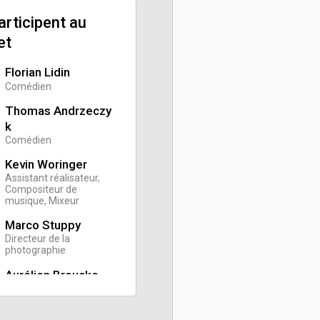
participent au
et
Florian Lidin
Comédien
Thomas Andrzeczy
k
Comédien
Kevin Woringer
Assistant réalisateur,
Compositeur de
musique, Mixeur
Marco Stuppy
Directeur de la
photographie
Aurélien Broucke
Chef opérateur du son
Antoine Houtmann