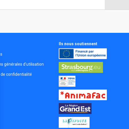
Ils nous soutiennent
s
és
s générales d'utilisation
 de confidentialité