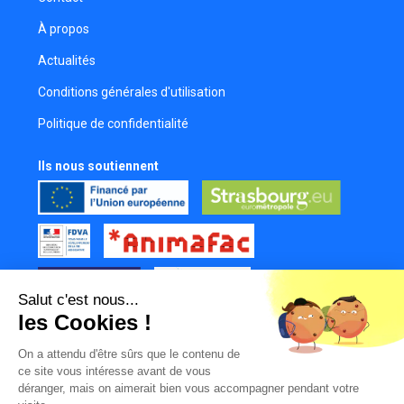
À propos
Actualités
Conditions générales d'utilisation
Politique de confidentialité
Ils nous soutiennent
Salut c'est nous...
les Cookies !
Tous nos partenaires
On a attendu d'être sûrs que le contenu de
Mur des contributeurs
ce site vous intéresse avant de vous
déranger, mais on aimerait bien vous accompagner pendant votre