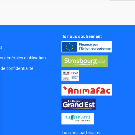
Ils nous soutiennent
s
és
s générales d'utilisation
 de confidentialité
Tous nos partenaires