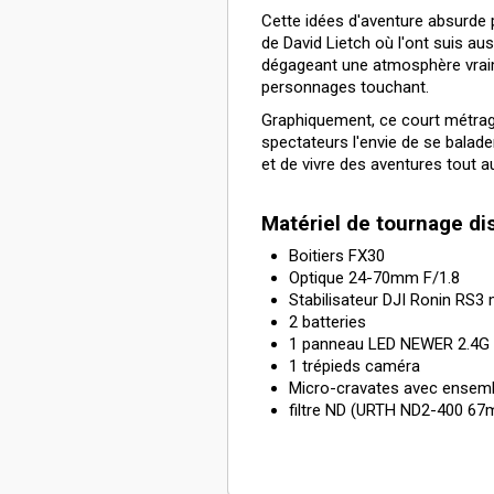
Cette idées d'aventure absurde po
de David Lietch où l'ont suis au
dégageant une atmosphère vraim
personnages touchant.
Graphiquement, ce court métrage
spectateurs l'envie de se balad
et de vivre des aventures tout 
Matériel de tournage di
Boitiers FX30
Optique 24-70mm F/1.8
Stabilisateur DJI Ronin RS3 
2 batteries
1 panneau LED NEWER 2.4G (
1 trépieds caméra
Micro-cravates avec ensemb
filtre ND (URTH ND2-400 6