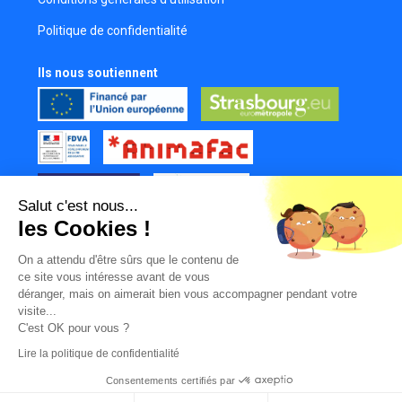
Politique de confidentialité
Ils nous soutiennent
Salut c'est nous...
les Cookies !
Tous nos partenaires
On a attendu d'être sûrs que le contenu de
Mur des contributeurs
ce site vous intéresse avant de vous
déranger, mais on aimerait bien vous accompagner pendant votre
visite...
C'est OK pour vous ?
Lire la politique de confidentialité
Consentements certifiés par