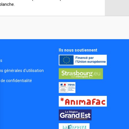
blanche.
Ils nous soutiennent
s
és
s générales d'utilisation
 de confidentialité