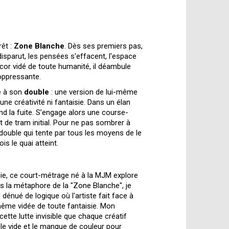
rêt :
Zone Blanche
. Dès ses premiers pas,
disparut, les pensées s'effacent, l'espace
or vidé de toute humanité, il déambule
oppressante.
ce à son
double
: une version de lui-même
ne créativité ni fantaisie. Dans un élan
end la fuite. S’engage alors une course-
t de tram initial. Pour ne pas sombrer à
 double qui tente par tous les moyens de le
is le quai atteint.
ie, ce court-métrage né à la MJM explore
ers la métaphore de la "Zone Blanche", je
u dénué de logique où l'artiste fait face à
même vidée de toute fantaisie. Mon
cette lutte invisible que chaque créatif
, le vide et le manque de couleur pour