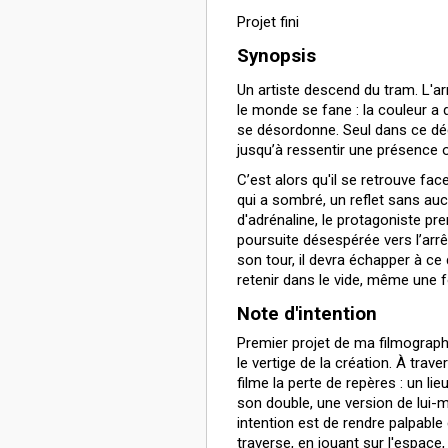
Projet fini
Synopsis
Un artiste descend du tram. L'ar
le monde se fane : la couleur a 
se désordonne. Seul dans ce déc
jusqu’à ressentir une présence 
C’est alors qu'il se retrouve fa
qui a sombré, un reflet sans aucu
d'adrénaline, le protagoniste pr
poursuite désespérée vers l’arrê
son tour, il devra échapper à ce
retenir dans le vide, même une fo
Note d'intention
Premier projet de ma filmograph
le vertige de la création. À trav
filme la perte de repères : un lie
son double, une version de lui-
intention est de rendre palpable 
traverse, en jouant sur l'espace