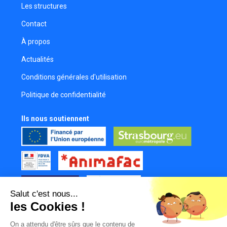
Les structures
Contact
À propos
Actualités
Conditions générales d'utilisation
Politique de confidentialité
Ils nous soutiennent
Salut c'est nous...
les Cookies !
Tous nos partenaires
On a attendu d'être sûrs que le contenu de