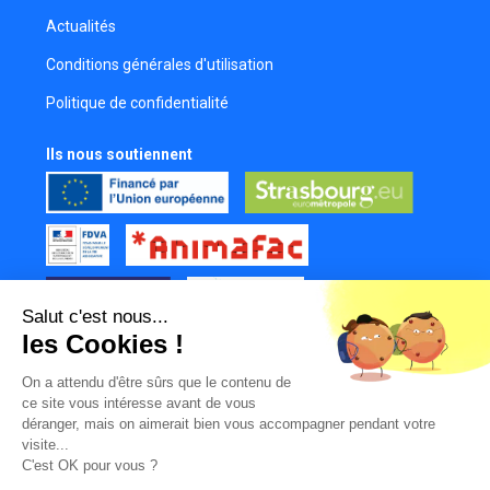
Actualités
Conditions générales d'utilisation
Politique de confidentialité
Ils nous soutiennent
Salut c'est nous...
les Cookies !
Tous nos partenaires
On a attendu d'être sûrs que le contenu de
Mur des contributeurs
ce site vous intéresse avant de vous
déranger, mais on aimerait bien vous accompagner pendant votre
visite...
C'est OK pour vous ?