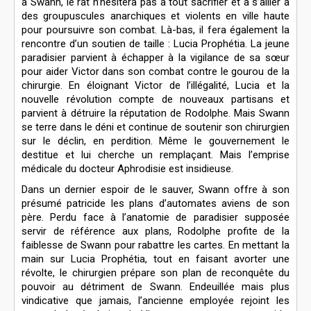
à Swann, le rat n’hésitera pas à tout sacrifier et à s’allier à
des groupuscules anarchiques et violents en ville haute
pour poursuivre son combat. Là-bas, il fera également la
rencontre d’un soutien de taille : Lucia Prophétia. La jeune
paradisier parvient à échapper à la vigilance de sa sœur
pour aider Victor dans son combat contre le gourou de la
chirurgie. En éloignant Victor de l’illégalité, Lucia et la
nouvelle révolution compte de nouveaux partisans et
parvient à détruire la réputation de Rodolphe. Mais Swann
se terre dans le déni et continue de soutenir son chirurgien
sur le déclin, en perdition. Même le gouvernement le
destitue et lui cherche un remplaçant. Mais l’emprise
médicale du docteur Aphrodisie est insidieuse.
Dans un dernier espoir de le sauver, Swann offre à son
présumé patricide les plans d’automates aviens de son
père. Perdu face à l’anatomie de paradisier supposée
servir de référence aux plans, Rodolphe profite de la
faiblesse de Swann pour rabattre les cartes. En mettant la
main sur Lucia Prophétia, tout en faisant avorter une
révolte, le chirurgien prépare son plan de reconquête du
pouvoir au détriment de Swann. Endeuillée mais plus
vindicative que jamais, l’ancienne employée rejoint les