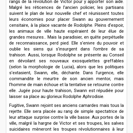
rangs de la révolution de Victor pour y apporter son aide.
Malgré les réticences de l’ancien policier, les partisans
suivent le plan de leur nouvelle chef et réunissent toutes
leurs économies pour placer Swann au gouvernement
censitaire, à la place vacante de Rodolphe. Pleins d’espoir,
les animaux de ville haute espéraient de leur élue de
grandes mesures… Mais la paradisier, en quête perpétuelle
de reconnaissance, perd pied. Elle s’enivre du pouvoir et
oublie les siens qui s’insurgent dans l’ombre de sa
trahison. Aussi, lorsque Rodolphe se présente au Conseil
en dévoilant ses nouveaux exosquelettes greffables
(selon la morphologie de Lucia), alors que les politiques
s’extasient, Swann, elle, déchante. Dans l’urgence, elle
commandite le meurtre de son ancien mentor, mais
l’homme de main échoue et la tentative se retourne contre
elle. Jugée pour haute trahison, Swann est répudiée pour
laisser sa place au glorieux Rodolphe Aphrodisie.
Fugitive, Swann rejoint ses anciens camardes mais tous la
rejette. Elle sera placée au rang de simple spectatrice de
leur attaque surprise contre la ville basse. Aux portes de la
ville, malgré la hargne de Victor et ses troupes, les salves
suicidaires mèneront les troupes révolutionnaires à leur