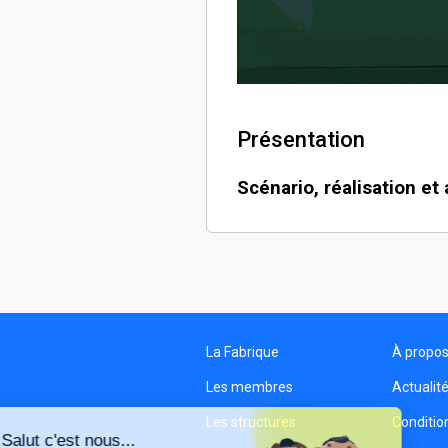
Présentation
Scénario, réalisation et
La Fabrique
À propo
Les membres
Actualit
Les structures
Condition
Salut c'est nous...