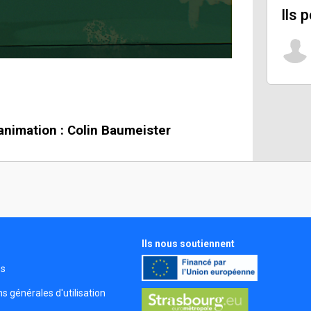
Ils 
 animation : Colin Baumeister
Ils nous soutiennent
s
és
s générales d'utilisation