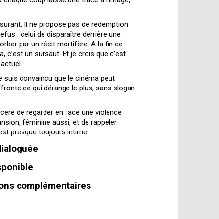
ù chaque coup laisse une trace à l’image,
ssurant. Il ne propose pas de rédemption
refus : celui de disparaître derrière une
orber par un récit mortifère. A la fin ce
, c’est un sursaut. Et je crois que c’est
actuel.
je suis convaincu que le cinéma peut
fronte ce qui dérange le plus, sans slogan
ncère de regarder en face une violence
nsion, féminine aussi, et de rappeler
 est presque toujours intime.
 dialoguée
sponible
tions complémentaires