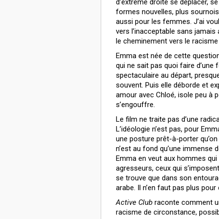
d’extrême droite se déplacer, s
formes nouvelles, plus sournoi
aussi pour les femmes. J’ai vo
vers l’inacceptable sans jamais
le cheminement vers le racisme 
Emma est née de cette question.
qui ne sait pas quoi faire d’une
spectaculaire au départ, presqu
souvent. Puis elle déborde et expl
amour avec Chloé, isole peu à pe
s’engouffre.
Le film ne traite pas d’une radic
L’idéologie n’est pas, pour Emma
une posture prêt-à-porter qu’on 
n’est au fond qu’une immense dé
Emma en veut aux hommes qui s
agresseurs, ceux qui s’imposent p
se trouve que dans son entourag
arabe. Il n’en faut pas plus pour 
Active Club
raconte comment une
racisme de circonstance, possib