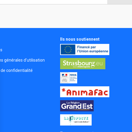
Ils nous soutiennent
s
és
s générales d'utilisation
 de confidentialité