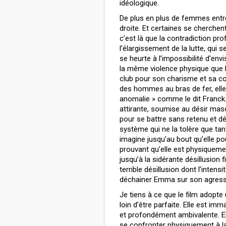
idéologique.
De plus en plus de femmes entr
droite. Et certaines se cherchen
c’est là que la contradiction pro
l’élargissement de la lutte, qui s
se heurte à l’impossibilité d’e
la même violence physique que
club pour son charisme et sa com
des hommes au bras de fer, elle 
anomalie » comme le dit Franck.
attirante, soumise au désir masc
pour se battre sans retenu et dé
système qui ne la tolère que tan
imagine jusqu’au bout qu’elle p
prouvant qu’elle est physiquemen
jusqu’à la sidérante désillusion f
terrible désillusion dont l’intens
déchainer Emma sur son agress
Je tiens à ce que le film adopt
loin d’être parfaite. Elle est imm
et profondément ambivalente. El
se confronter physiquement à la 