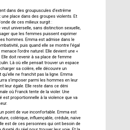
ent dans des groupuscules d’extrême
t une place dans des groupes violents. Et
fonde de ces milieux surgit :
e veut universelle, sans distinction sexuelle,
nvisager que les femmes puissent exprimer
 les hommes. Emma est admise dans le
bativité, puis quand elle se montre l’égal
menace l’ordre naturel. Elle devient une «
 Elle doit revenir à sa place de femme
ulin. Là où elle pensait trouver un espace
charger sa colère, elle découvre un
t qu’elle ne franchit pas la ligne. Emma
ourra s’imposer parmi les hommes en leur
t leur égale. Elle reste dans ce déni
inale où Franck tente de la violer. Une
ité est proportionnelle à la violence que va
eur.
e un point de vue inconfortable. Emma est
ature, colérique, influençable, crédule, naïve
le est de ces personnes qui ont besoin de
dureté du réel pour trouver leur voie. Et la