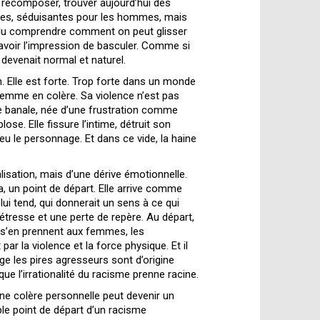
e recomposer, trouver aujourd’hui des
ses, séduisantes pour les hommes, mais
ulu comprendre comment on peut glisser
 avoir l’impression de basculer. Comme si
devenait normal et naturel.
 Elle est forte. Trop forte dans un monde
 femme en colère. Sa violence n’est pas
e banale, née d’une frustration comme
ose. Elle fissure l’intime, détruit son
u le personnage. Et dans ce vide, la haine
alisation, mais d’une dérive émotionnelle.
, un point de départ. Elle arrive comme
lui tend, qui donnerait un sens à ce qui
tresse et une perte de repère. Au départ,
’en prennent aux femmes, les
ar la violence et la force physique. Et il
e les pires agresseurs sont d’origine
que l’irrationalité du racisme prenne racine.
 colère personnelle peut devenir un
le point de départ d’un racisme