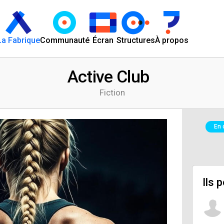
La Fabrique
Communauté
Écran
Structures
À propos
Active Club
Fiction
En 
Ils 