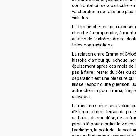
confrontation sera particulière
va chercher à se faire une pl
virilistes.
Le film ne cherche ni à excuser n
cherche à comprendre, à montrer
au sein de l’extrême droite ide
telles contradictions.
La relation entre Emma et Chloé 
histoire d’amour qui échoue, n
épuisement après des mois de lu
pas à faire : rester du côté du s
séparation est une blessure qui
laisse l’espoir d’une guérison. J
autre chemin pour Emma, fragile,
salvateur.
La mise en scène sera volontai
d’Emma comme terrain de project
sa haine, de son désir, de sa fr
jamais là pour glorifier la viole
l’addiction, la solitude. Je sou