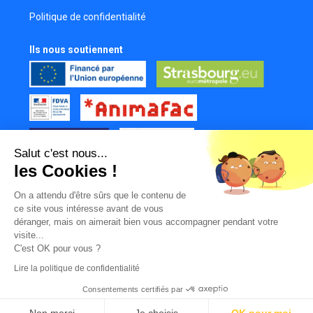
Politique de confidentialité
Ils nous soutiennent
Salut c'est nous...
les Cookies !
Tous nos partenaires
On a attendu d'être sûrs que le contenu de
Mur des contributeurs
ce site vous intéresse avant de vous
déranger, mais on aimerait bien vous accompagner pendant votre
visite...
C'est OK pour vous ?
Lire la politique de confidentialité
Consentements certifiés par
|
|
|
© LabFilms
Facebook
Instagram
Youtube
TikTok