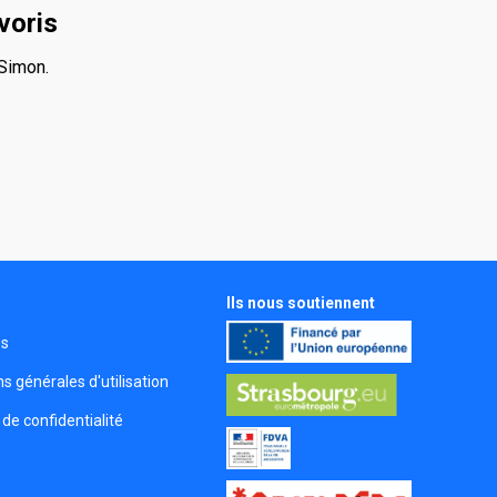
voris
Simon.
Ils nous soutiennent
s
és
s générales d'utilisation
 de confidentialité