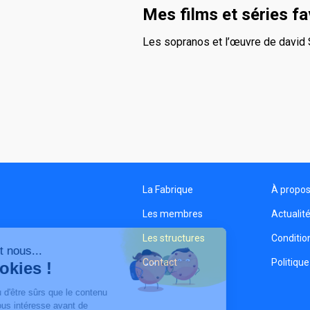
Mes films et séries fa
Les sopranos et l’œuvre de david 
La Fabrique
À propo
Les membres
Actualit
Les structures
Condition
Salut c'est nous...
Contact
Politique
les Cookies !
On a attendu d'être sûrs que le contenu
de ce site vous intéresse avant de