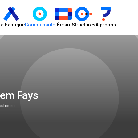
La Fabrique
Communauté
Écran
Structures
À propos
em Fays
rasbourg