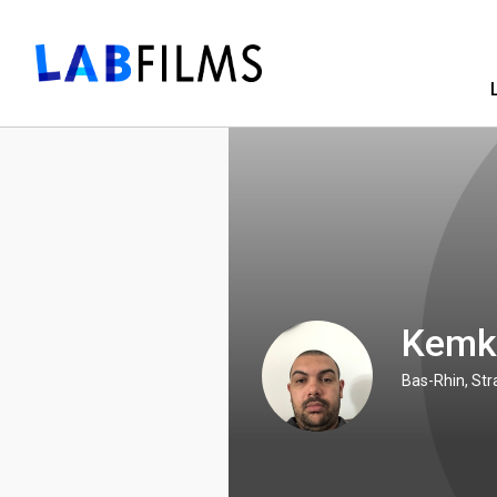
Kemk
Bas-Rhin, St