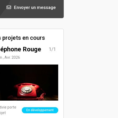
Envoyer un message
 projets en cours
léphone Rouge
1/1
on , Avr. 2026
tivie porte
En développement
ojet