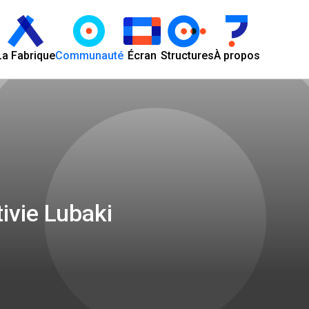
La Fabrique
Communauté
Écran
Structures
À propos
tivie Lubaki