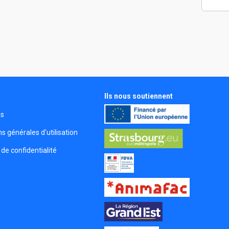
Ils nous soutiennent
s
és
s générales d'utilisation
 de confidentialité