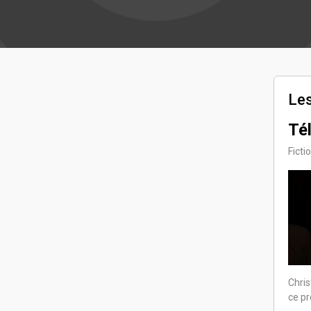
Les
Té
Ficti
Chris
ce pr