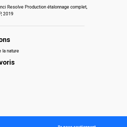
i Resolve Production étalonnage complet,
P, 2019
ions
 la nature
voris