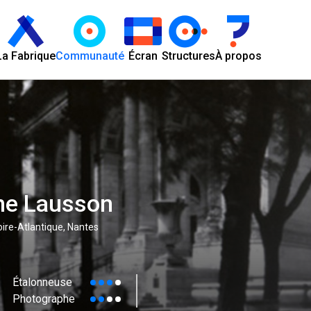
La Fabrique
Communauté
Écran
Structures
À propos
ne Lausson
ire-Atlantique, Nantes
Étalonneuse
Photographe