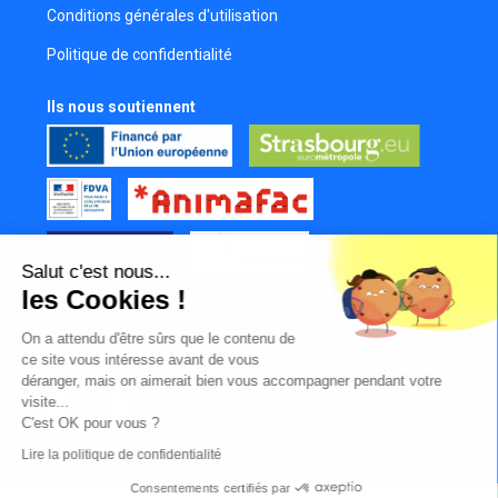
Conditions générales d'utilisation
Politique de confidentialité
Ils nous soutiennent
Salut c'est nous...
les Cookies !
Tous nos partenaires
On a attendu d'être sûrs que le contenu de
Mur des contributeurs
ce site vous intéresse avant de vous
déranger, mais on aimerait bien vous accompagner pendant votre
visite...
C'est OK pour vous ?
Lire la politique de confidentialité
Consentements certifiés par